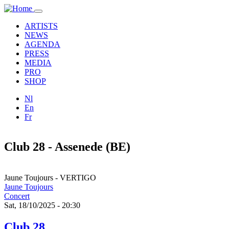
Skip to main content
Toggle
navigation
ARTISTS
NEWS
AGENDA
PRESS
MEDIA
PRO
SHOP
Nl
En
Fr
Club 28 - Assenede (BE)
Jaune Toujours - VERTIGO
Jaune Toujours
Concert
Sat, 18/10/2025 - 20:30
Club 28