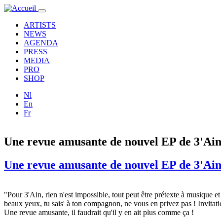
Aller au contenu principal
Toggle
navigation
ARTISTS
NEWS
AGENDA
PRESS
MEDIA
PRO
SHOP
Nl
En
Fr
Une revue amusante de nouvel EP de 3'A
Une revue amusante de nouvel EP de 3'A
"Pour 3'Ain, rien n'est impossible, tout peut être prétexte à musique 
beaux yeux, tu sais' à ton compagnon, ne vous en privez pas ! Invitat
Une revue amusante, il faudrait qu'il y en ait plus comme ça !