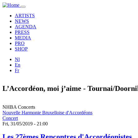
Skip to main content
Toggle
navigation
ARTISTS
NEWS
AGENDA
PRESS
MEDIA
PRO
SHOP
Nl
En
Fr
L’Accordéon, moi j’aime - Tournai/Doorni
NHBA Concerts
Nouvelle Harmonie Bruxelloise d'Accordéons
Concert
Fri, 31/05/2019 - 21:00
Les 27èmes Rencontres d'Accordéonistes